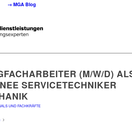
→ MGA Blog
GFACHARBEITER (M/W/D) AL
INEE SERVICETECHNIKER
HANIK
NALS UND FACHKRÄFTE
n