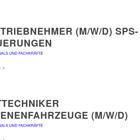
TRIEBNEHMER (M/W/D) SPS-
UERUNGEN
NALS UND FACHKRÄFTE
n
TTECHNIKER
IENENFAHRZEUGE (M/W/D)
NALS UND FACHKRÄFTE
n