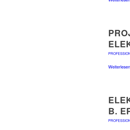
PRO
ELE
PROFESSIO
Weiterlese
ELE
B. E
PROFESSIO