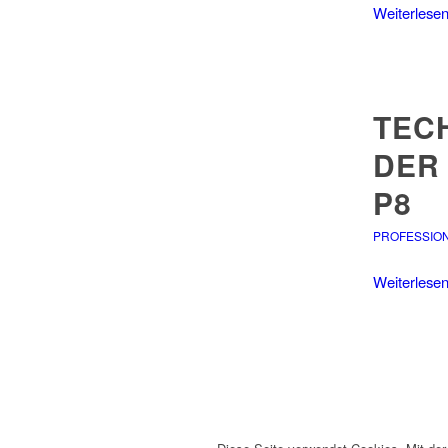
Weiterlese
TEC
DER 
P8
PROFESSIO
Weiterlese