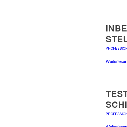
INBE
STE
PROFESSIO
Weiterlese
TES
SCH
PROFESSIO
Weiterlese